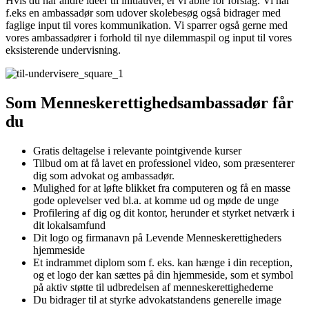
Hvis du har andre idéer til initiativer, er vi åbne for forslag. Vi har
f.eks en ambassadør som udover skolebesøg også bidrager med
faglige input til vores kommunikation. Vi sparrer også gerne med
vores ambassadører i forhold til nye dilemmaspil og input til vores
eksisterende undervisning.
Som Menneskerettighedsambassadør får
du
Gratis deltagelse i relevante pointgivende kurser
Tilbud om at få lavet en professionel video, som præsenterer
dig som advokat og ambassadør.
Mulighed for at løfte blikket fra computeren og få en masse
gode oplevelser ved bl.a. at komme ud og møde de unge
Profilering af dig og dit kontor, herunder et styrket netværk i
dit lokalsamfund
Dit logo og firmanavn på Levende Menneskerettigheders
hjemmeside
Et indrammet diplom som f. eks. kan hænge i din reception,
og et logo der kan sættes på din hjemmeside, som et symbol
på aktiv støtte til udbredelsen af menneskerettighederne
Du bidrager til at styrke advokatstandens generelle image